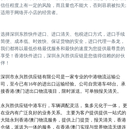
信任程度上有一定的风险，而且量也不能大，否则容易被扣关;
适用于网络开小店的经营者。
选择深圳东胜快件进口、进口清关、包税进口方式，进口手续
简便、成本低、时效快、保证货物的安全，进口代理一条龙，
我们都将以最低价格最优服务和最快的速度为您提供最尊贵的
享受！香港快件进口，深圳永兴胜供应链是您值得信赖的好伙
伴！
深圳市永兴胜供应链有限公司是一家专业的中港物流运输公
司，至今已有
16
年
的进出口运输经验。公司自营港车
48
台。承
接
香港
/
澳门进出口物流项目，限时派送。可单独报关
清关。
永
兴胜供应链中港车行，车辆调配灵活，
集多元化于一体，
更
在业内有广泛良好的业务关系。
主要为客户提供提供一站式的
大陆永到香港
/
澳门物流服务，提供上门提货，报关清关，
香港
仓储，派送为一体的服务，在
香港
/
澳门实现与世界物流无缝连