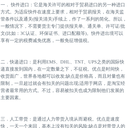
一．
快件进口：它是海关许可的相对于贸易进口的另一种进口
方式。为适应快件在速度上要求，相对于贸易报关，在海关监
管条件以及通关
(报关清关)手续上，作了一系列的简化。所以，
一般情况下，不需要货主专门提供报关单、通关单、许可证/批
文(比如：3C认证、环保证书、进口配额等)。快件进出境可以
享有一定的税费减免优惠，一般免征增值税。
二．快递进口：是利用
EMS、DHL、TNT、UPS之类的国际快
递直接发到国内，在一定数量之下，不征税。优点是时间快，
收货面广，世界各地都可以收发;缺点是价格高，而且对量也有
限制，一旦超过就会有扣关的问题出现;适用于网店，是淘宝经
营者最常用的方式。不过，容易被扣关也成为限制他们发展的
主要因素。
三．人工带货：是通过人力带货入境从而避税。优点是速度
快，一天一个来回，基本上没有扣关的风险
;缺点是对带货人的