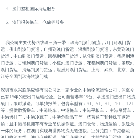
4、澳门整柜国际海运服务
5、澳门报关拖车、仓储等服务
我公司主要优势路线珠三角一带：珠海到澳门物流，江门到澳门货
运，佛山到澳门货运，广州到澳门货运，深圳到澳门货运，东莞到澳门
货运，中山到澳门货运，顺德到澳门货运，从化到澳门货运，番禺到澳
门货运，古镇到澳门货运，小榄到澳门货运，花都到澳门货运，肇庆到
澳门货运，清远到澳门货运，坦洲到澳门货运。上海、武汉、北京、浙
江等全国到珠海转澳门线
深圳市永兴胜供应链有限公司是一家专业的中港物流运输公司，深至今
已有16年的进出口运输经验。公司自营港车48台。承接澳门进出口物流
项目，限时派送。可单独报关，包含车型有：3T、5T、8T、 10T、12T
等，提供散货拼车，中港吨车，中港拖车，中港平板车， 中港吊臂车，
中港矮排车，中港冷藏车，中港危险品车等一些普通车和特殊车辆运
输；且中港吊机拥车有专业吊机操作证。澳门仓储，物流运输，派送为
一体的服务，在澳门实现与世界物流无缝连接。业务范围：中港物流，
澳门物流专线，澳门仓储配送，澳门仓库出租，大陆到澳门运输，澳门