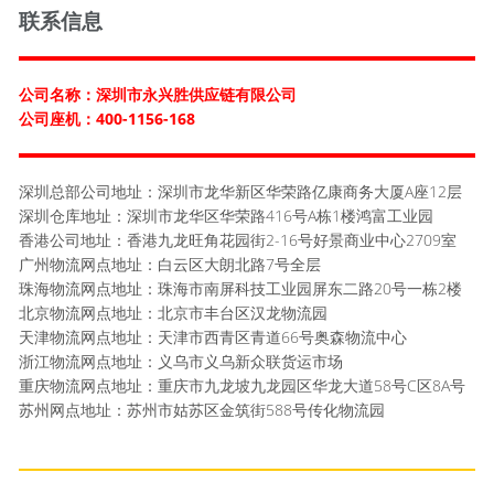
联系信息
公司名称：深圳市永兴胜供应链有限公司
公司座机：400-1156-168
深圳总部公司地址：深圳市龙华新区华荣路亿康商务大厦A座12层
深圳仓库地址：深圳市龙华区华荣路416号A栋1楼鸿富工业园
香港公司地址：香港九龙旺角花园街2-16号好景商业中心2709室
广州物流网点地址：白云区大朗北路7号全层
珠海物流网点地址：珠海市南屏科技工业园屏东二路20号一栋2楼
北京物流网点地址：北京市丰台区汉龙物流园
天津物流网点地址：天津市西青区青道66号奥森物流中心
浙江物流网点地址：义乌市义乌新众联货运市场
重庆物流网点地址：重庆市九龙坡九龙园区华龙大道58号C区8A号
苏州网点地址：苏州市姑苏区金筑街588号传化物流园