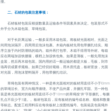
撞。
二、石材的包装注意事项：
石材板材包装应根据数量及运输条件等因素具体决定。包装形式不
外乎分为木箱包装、草绳包装。
对于长距离运输，一般多采用木箱包装。将板材光面相对。光面之
间用泡沫隔开，四周用后泡沫包裹。木箱内板材先用包带捆扎结实。顺
序立放于内衬防潮纸的箱内。箱外再打包带。木箱不得用等外材。每箱
应在两端加设铁腰箍，横档上加设铁包角。如果是薄板，一般先用泡沫
盒装，然后再木箱包装。国内用的话一般运输的都是大板，毛板，到市
场再切成要求规格。如果已经切好规格，用木质托盘，板材竖放，光面
对光面，用泡沫塑料隔开，用包带捆扎结识。
草绳包装有两种情况．一种是将光面相对的板材用直径不小于l0mm
的草绳沿长、宽方向顺序缠绕。不使产品外露，并捆扎牢固。另一种包
装是将光面相对的板材用直径不小于10mm的草绳按“井”字形捆扎，每捆
扎点不应少于3道。。板材包装后，应有板材的编号或名称、规格和数量
等标志。配套工程用料应在每块板材上按图纸编号。包装箱及包装绳外
必须有“向上”、“防潮”、“小心轻放”的指示标志。其标识不能随便写，要