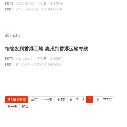
2023-03-23
行业资讯
BY
963@XIAOZHAN1993635#
钢管发到香港工地,惠州到香港运输专线
2023-03-21
行业资讯
BY
963@XIAOZHAN1993635#
共
398
条数据
首页
上一页
上5页
6
7
8
9
10
下5页
下一页
尾页