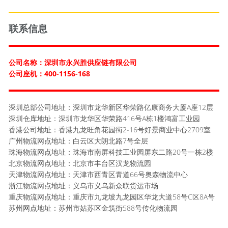
联系信息
公司名称：深圳市永兴胜供应链有限公司
公司座机：400-1156-168
深圳总部公司地址：深圳市龙华新区华荣路亿康商务大厦A座12层
深圳仓库地址：深圳市龙华区华荣路416号A栋1楼鸿富工业园
香港公司地址：香港九龙旺角花园街2-16号好景商业中心2709室
广州物流网点地址：白云区大朗北路7号全层
珠海物流网点地址：珠海市南屏科技工业园屏东二路20号一栋2楼
北京物流网点地址：北京市丰台区汉龙物流园
天津物流网点地址：天津市西青区青道66号奥森物流中心
浙江物流网点地址：义乌市义乌新众联货运市场
重庆物流网点地址：重庆市九龙坡九龙园区华龙大道58号C区8A号
苏州网点地址：苏州市姑苏区金筑街588号传化物流园