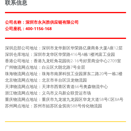
联系信息
公司名称：深圳市永兴胜供应链有限公司
公司座机：400-1156-168
深圳总部公司地址：深圳市龙华新区华荣路亿康商务大厦A座12层
深圳仓库地址：深圳市龙华区华荣路416号A栋1楼鸿富工业园
香港公司地址：香港九龙旺角花园街2-16号好景商业中心2709室
广州物流网点地址：白云区大朗北路7号全层
珠海物流网点地址：珠海市南屏科技工业园屏东二路20号一栋2楼
北京物流网点地址：北京市丰台区汉龙物流园
天津物流网点地址：天津市西青区青道66号奥森物流中心
浙江物流网点地址：义乌市义乌新众联货运市场
重庆物流网点地址：重庆市九龙坡九龙园区华龙大道58号C区8A号
苏州网点地址：苏州市姑苏区金筑街588号传化物流园